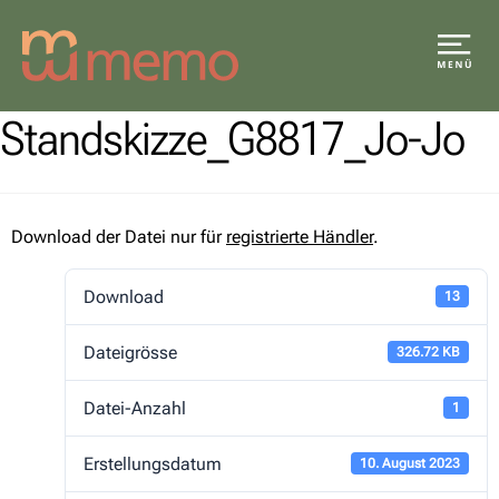
Standskizze_G8817_Jo-Jo
Download der Datei nur für
registrierte Händler
.
Download
13
Dateigrösse
326.72 KB
Datei-Anzahl
1
Erstellungsdatum
10. August 2023