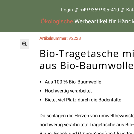
Login
//
+49 9369 905-410
//
Kat
Ökologische
Werbeartikel für Händl
Artikelnummer:
V222B
Bio-Tragetasche mi
🔍
aus Bio-Baumwoll
Aus 100 % Bio-Baumwolle
Hochwertig verarbeitet
Bietet viel Platz durch die Bodenfalte
Da schlagen die Herzen von umweltbewusste
hochwertig verarbeitete Tragetasche aus Bio
Blauer Engel- und Grüner Knopf-zertifizierter Q