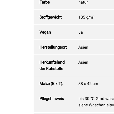
Farbe
natur
Stoffgewicht
135 g/m²
Vegan
Ja
Herstellungsort
Asien
Herkunftsland
Asien
der Rohstoffe
Maße (B x T):
38 x 42 cm
Pflegehinweis
bis 30 °C Grad wasc
siehe Waschanleitu