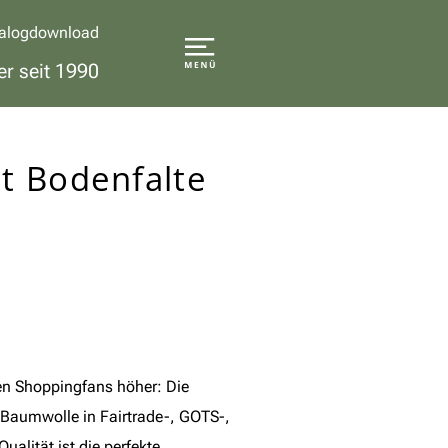
alogdownload
er seit 1990
t Bodenfalte
e
n Shoppingfans höher: Die
-Baumwolle in Fairtrade-, GOTS-,
ualität ist die perfekte