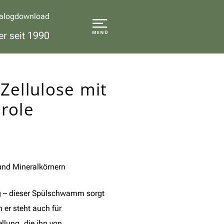
alogdownload
er seit 1990
ellulose mit
erole
 und Mineralkörnern
g – dieser Spülschwamm sorgt
 er steht auch für
ellung, die ihn von