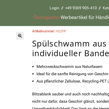
Login
//
+49 9369 905-410
//
Kat
Ökologische
Werbeartikel für Händl
Artikelnummer:
H52PP
Spülschwamm aus Z
🔍
individueller Band
Mehrzweckschwamm aus Naturfasern
Ideal für die sanfte Reinigung von Geschirr
Aus pflanzlicher Zellulose, Recycling-PET
Blitzeblank sauber und auch noch nachhalti
nicht nur dafür, dass Geschirr glänzt, sondern
Umweltverträglichkeit! Das liegt an der Herst