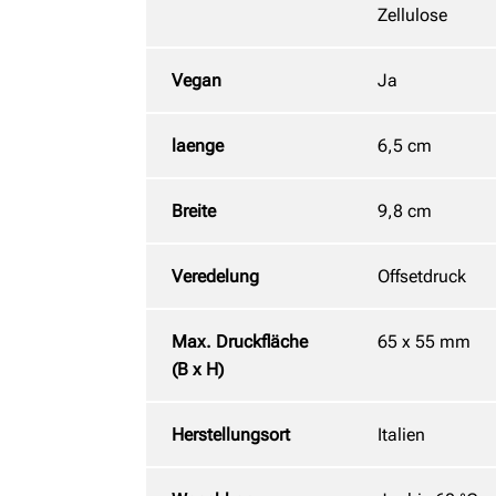
Zellulose
Vegan
Ja
laenge
6,5 cm
Breite
9,8 cm
Veredelung
Offsetdruck
Max. Druckfläche
65 x 55 mm
(B x H)
Herstellungsort
Italien